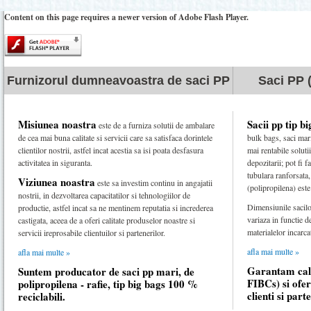
Content on this page requires a newer version of Adobe Flash Player.
Furnizorul dumneavoastra de saci PP
Saci PP (
Misiunea noastra
Sacii pp tip b
este de a furniza solutii de ambalare
de cea mai buna calitate si servicii care sa satisfaca dorintele
bulk bags, saci mar
clientilor nostrii, astfel incat acestia sa isi poata desfasura
mai rentabile soluti
activitatea in siguranta.
depozitarii; pot fi 
tubulara ranforsata,
Viziunea noastra
este sa investim continu in angajatii
(polipropilena) este
nostrii, in dezvoltarea capacitatilor si tehnologiilor de
Dimensiunile sacilor
productie, astfel incat sa ne mentinem reputatia si increderea
variaza in functie d
castigata, aceea de a oferi calitate produselor noastre si
materialelor incarcat
servicii ireprosabile clientuilor si partenerilor.
afla mai multe »
afla mai multe »
Garantam cali
Suntem producator de saci pp mari, de
FIBCs) si ofer
polipropilena - rafie, tip big bags 100 %
clienti si part
reciclabili.